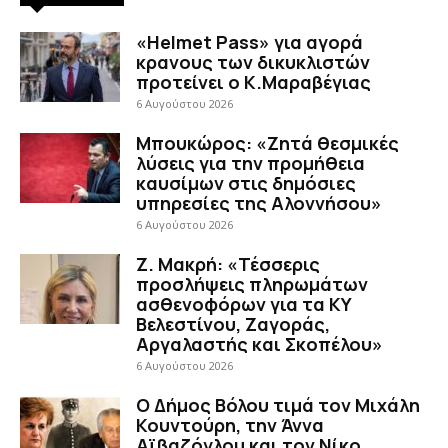
«Helmet Pass» για αγορά
κρανους των δικυκλιστών
προτείνει ο Κ.Μαραβέγιας
6 Αυγούστου 2026
Μπουκώρος: «Ζητά θεσμικές
λύσεις για την προμήθεια
καυσίμων στις δημόσιες
υπηρεσίες της Αλοννήσου»
6 Αυγούστου 2026
Ζ. Μακρή: «Τέσσερις
προσλήψεις πληρωμάτων
ασθενοφόρων για τα ΚΥ
Βελεστίνου, Ζαγοράς,
Αργαλαστής και Σκοπέλου»
6 Αυγούστου 2026
Ο Δήμος Βόλου τιμά τον Μιχάλη
Κουντούρη, την Άννα
Αϊβαζόγλου και τον Νίκο