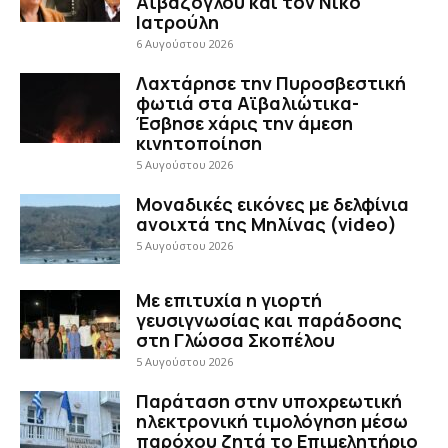
Αϊβαζόγλου και τον Νίκο
Ιατρούλη
6 Αυγούστου 2026
Λαχτάρησε την Πυροσβεστική
φωτιά στα Αϊβαλιώτικα-
Έσβησε χάρις την άμεση
κινητοποίηση
5 Αυγούστου 2026
Μοναδικές εικόνες με δελφίνια
ανοιχτά της Μηλίνας (video)
5 Αυγούστου 2026
Με επιτυχία η γιορτή
γευσιγνωσίας και παράδοσης
στη Γλώσσα Σκοπέλου
5 Αυγούστου 2026
Παράταση στην υποχρεωτική
ηλεκτρονική τιμολόγηση μέσω
παρόχου ζητά το Επιμελητήριο