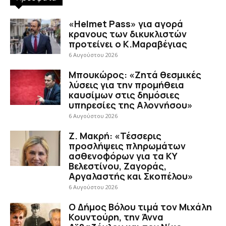
«Helmet Pass» για αγορά
κρανους των δικυκλιστών
προτείνει ο Κ.Μαραβέγιας
6 Αυγούστου 2026
Μπουκώρος: «Ζητά θεσμικές
λύσεις για την προμήθεια
καυσίμων στις δημόσιες
υπηρεσίες της Αλοννήσου»
6 Αυγούστου 2026
Ζ. Μακρή: «Τέσσερις
προσλήψεις πληρωμάτων
ασθενοφόρων για τα ΚΥ
Βελεστίνου, Ζαγοράς,
Αργαλαστής και Σκοπέλου»
6 Αυγούστου 2026
Ο Δήμος Βόλου τιμά τον Μιχάλη
Κουντούρη, την Άννα