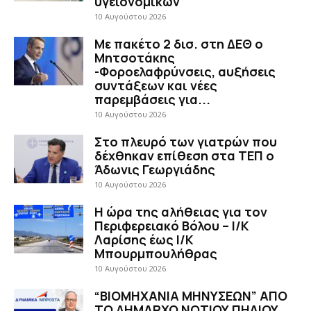
υγειονομικών
10 Αυγούστου 2026
Με πακέτο 2 δισ. στη ΔΕΘ ο
Μητσοτάκης
-Φοροελαφρύνσεις, αυξήσεις
συντάξεων και νέες
παρεμβάσεις για...
10 Αυγούστου 2026
Στο πλευρό των γιατρών που
δέχθηκαν επίθεση στα ΤΕΠ ο
Άδωνις Γεωργιάδης
10 Αυγούστου 2026
H ώρα της αλήθειας για τον
Περιφερειακό Βόλου – Ι/Κ
Λαρίσης έως Ι/Κ
Μπουρμπουλήθρας
10 Αυγούστου 2026
“ΒΙΟΜΗΧΑΝΙΑ ΜΗΝΥΣΕΩΝ” ΑΠΟ
ΤΟ ΔΗΜΑΡΧΟ ΝΟΤΙΟΥ ΠΗΛΙΟΥ