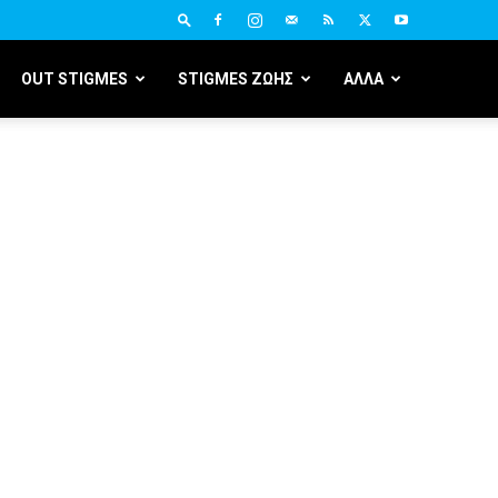
OUT STIGMES
STIGMES ΖΩΗΣ
ΑΛΛΑ