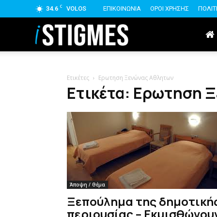
C
34.6
VOLOS
ΕΠΙΚΟΙΝΩΝΙΑ
ΟΡΟΙ ΧΡΗΣΗΣ
ΠΟΛΙΤ
istigmes
Ετικέτες
Ερωτηση Ξενώνας Αθλητων
Ετικέτα: Ερωτηση 
Άποψη / Θέμα
Ξεπούλημα της δημοτική
περιουσίας – Εκμισθώνου