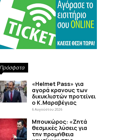
Πρόσφατα
«Helmet Pass» για
αγορά κρανους των
δικυκλιστών προτείνει
ο Κ.Μαραβέγιας
6 Αυγούστου 2026
Μπουκώρος: «Ζητά
θεσμικές λύσεις για
την προμήθεια