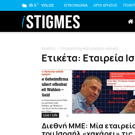
C
25.5
VOLOS
ΕΠΙΚΟΙΝΩΝΙΑ
ΟΡΟΙ ΧΡΗΣΗΣ
ΠΟΛΙΤ
istigmes
Ετικέτες
Εταιρεία Ισραήλ χακάρει εκλογές
Ετικέτα: Εταιρεία Ι
Live / Life
Διεθνή ΜΜΕ: Μία εταιρεί
του Ισραήλ «χακάρει» τις