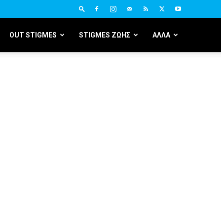
OUT STIGMES
STIGMES ΖΩΗΣ
ΑΛΛΑ