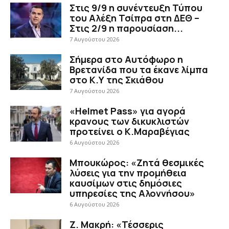
Στις 9/9 η συνέντευξη Τύπου
του Αλέξη Τσίπρα στη ΔΕΘ –
Στις 2/9 η παρουσίαση...
7 Αυγούστου 2026
Σήμερα στο Αυτόφωρο η
Βρετανίδα που τα έκανε λίμπα
στο Κ.Υ της Σκιάθου
7 Αυγούστου 2026
«Helmet Pass» για αγορά
κρανους των δικυκλιστών
προτείνει ο Κ.Μαραβέγιας
6 Αυγούστου 2026
Μπουκώρος: «Ζητά θεσμικές
λύσεις για την προμήθεια
καυσίμων στις δημόσιες
υπηρεσίες της Αλοννήσου»
6 Αυγούστου 2026
Ζ. Μακρή: «Τέσσερις