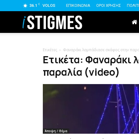
C
36.1
VOLOS
ΕΠΙΚΟΙΝΩΝΙΑ
ΟΡΟΙ ΧΡΗΣΗΣ
ΠΟΛΙΤ
istigmes
Ετικέτες
Φαναράκι λαμπάδιασε σκάφος στην παραλ
Ετικέτα: Φαναράκι 
παραλία (video)
Άποψη / Θέμα