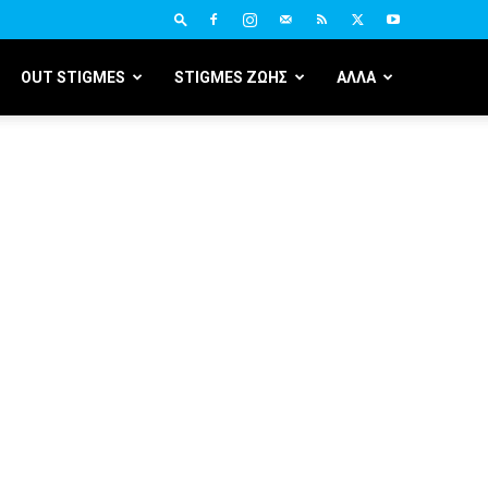
OUT STIGMES
STIGMES ΖΩΗΣ
ΑΛΛΑ