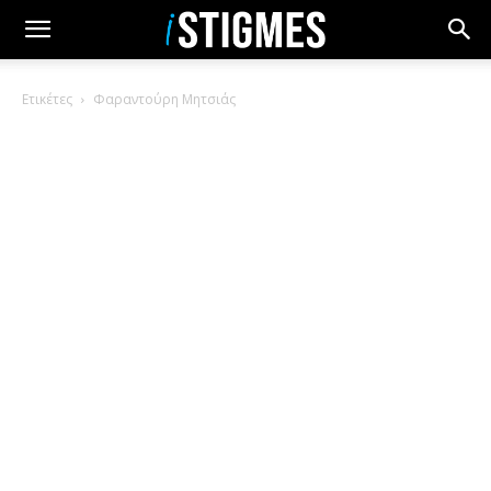
Ετικέτες
Φαραντούρη Μητσιάς