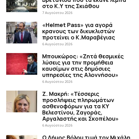
στο Κ.Υ της Σκιάθου
7 Αυγούστου 2026
«Helmet Pass» για αγορά
κρανους των δικυκλιστών
προτείνει ο Κ.Μαραβέγιας
6 Αυγούστου 2026
Μπουκώρος: «Ζητά θεσμικές
λύσεις για την προμήθεια
καυσίμων στις δημόσιες
υπηρεσίες της Αλοννήσου»
6 Αυγούστου 2026
Ζ. Μακρή: «Τέσσερις
προσλήψεις πληρωμάτων
ασθενοφόρων για τα ΚΥ
Βελεστίνου, Ζαγοράς,
Αργαλαστής και Σκοπέλου»
6 Αυγούστου 2026
Ο Δήμος Βόλου τιμά τον Μιχάλη