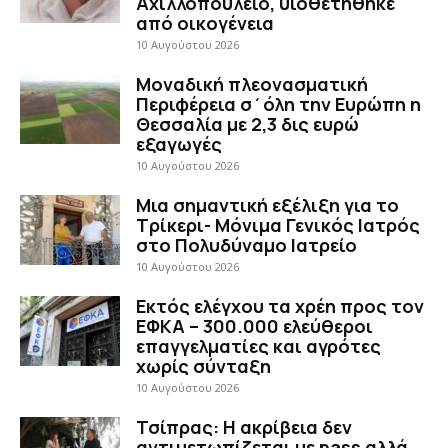
Αχιλλοπούλειο, υιοθετήθηκε
από οικογένεια
10 Αυγούστου 2026
Μοναδική πλεονασματική
Περιφέρεια σ΄όλη την Ευρώπη η
Θεσσαλία με 2,3 δις ευρώ
εξαγωγές
10 Αυγούστου 2026
Μια σημαντική εξέλιξη για το
Τρίκερι- Μόνιμα Γενικός Ιατρός
στο Πολυδύναμο Ιατρείο
10 Αυγούστου 2026
Εκτός ελέγχου τα χρέη προς τον
ΕΦΚΑ – 300.000 ελεύθεροι
επαγγελματίες και αγρότες
χωρίς σύνταξη
10 Αυγούστου 2026
Τσίπρας: Η ακρίβεια δεν
αντιμετωπίζεται με pass αλλά