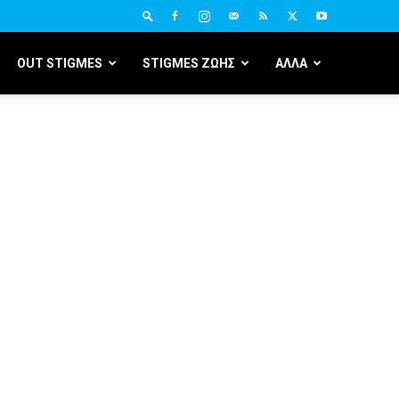
OUT STIGMES
STIGMES ΖΩΗΣ
ΑΛΛΑ