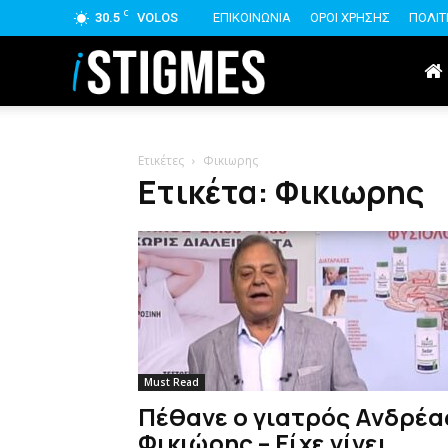
C
30.5
VOLOS
ΕΠΙΚΟΙΝΩΝΙΑ
ΟΡΟΙ ΧΡΗΣΗΣ
ΠΟΛΙΤ
istigmes
Ετικέτες
Φικιωρης
Ετικέτα: Φικιωρης
Must Read
Πέθανε ο γιατρός Ανδρέα
Φικιώρης – Είχε γίνει