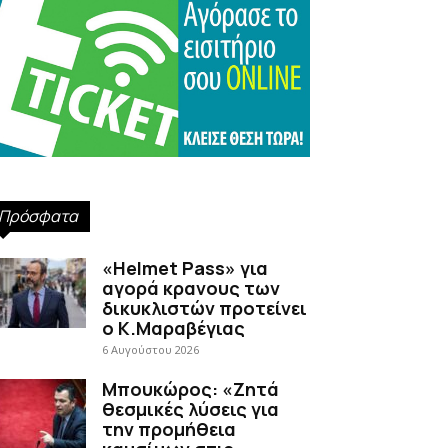
Πρόσφατα
«Helmet Pass» για
αγορά κρανους των
δικυκλιστών προτείνει
ο Κ.Μαραβέγιας
6 Αυγούστου 2026
Μπουκώρος: «Ζητά
θεσμικές λύσεις για
την προμήθεια