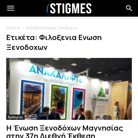
Ετικέτες
Φιλοξενια Ενωση Ξενοδοχων
Ετικέτα: Φιλοξενια Ενωση
Ξενοδοχων
Εμπειρίες
Η Ένωση Ξενοδόχων Μαγνησίας
στην 37η Διεθνή Έκθεση