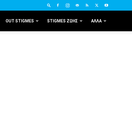
OUT STIGMES
STIGMES ΖΩΗΣ
ΑΛΛΑ