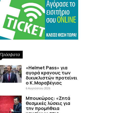
Πρόσφατα
«Helmet Pass» για
αγορά κρανους των
δικυκλιστών προτείνει
ο Κ.Μαραβέγιας
6 Αυγούστου 2026
Μπουκώρος: «Ζητά
θεσμικές λύσεις για
την προμήθεια