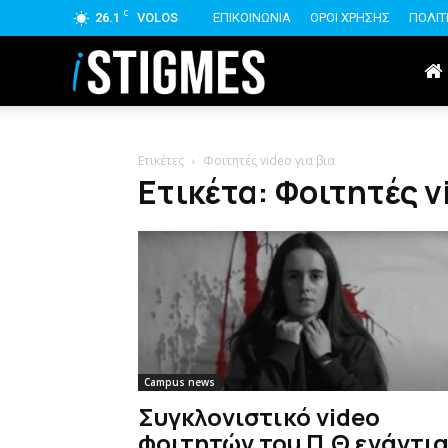
C
26.1
VOLOS
ΕΠΙΚΟΙΝΩΝΙΑ
ΟΡΟΙ ΧΡΗΣΗΣ
ΠΟΛΙΤ
istigmes
Ετικέτες
Φοιτητές video για βια
Ετικέτα: Φοιτητές v
Campus news
Συγκλονιστικό video
φοιτητών του Π.Θ ενάντι