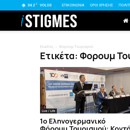
C
34.2
VOLOS
ΕΠΙΚΟΙΝΩΝΙΑ
ΟΡΟΙ ΧΡΗΣΗΣ
ΠΟΛΙΤ
istigmes
Ετικέτες
Φορουμ Τουρισμού
Ετικέτα: Φορουμ Τ
Live / Life
1ο Εληνογερμανικό
Φόρουμ Τουρισμού: Κοντ