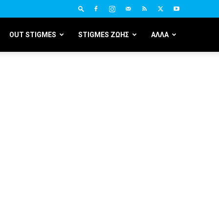
OUT STIGMES
STIGMES ΖΩΗΣ
ΑΛΛΑ