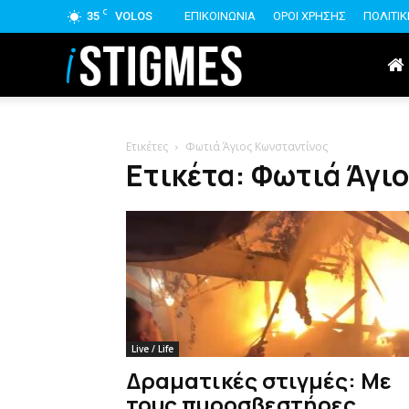
C
35
VOLOS
ΕΠΙΚΟΙΝΩΝΙΑ
ΟΡΟΙ ΧΡΗΣΗΣ
ΠΟΛΙΤΙ
istigmes
Ετικέτες
Φωτιά Άγιος Κωνσταντίνος
Ετικέτα: Φωτιά Άγι
Live / Life
Δραματικές στιγμές: Με
τους πυροσβεστήρες