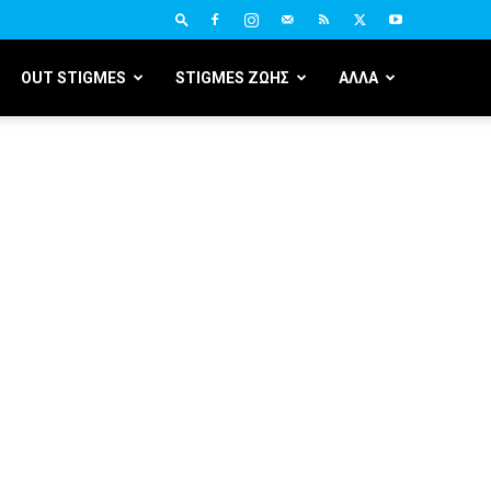
OUT STIGMES
STIGMES ΖΩΗΣ
ΑΛΛΑ