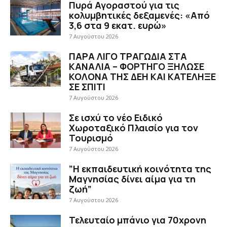
Πυρά Αγοραστού για τις
κολυμβητικές δεξαμενές: «Από
3,6 στα 9 εκατ. ευρώ»
7 Αυγούστου 2026
ΠΑΡΑ ΛΙΓΟ ΤΡΑΓΩΔΙΑ ΣΤΑ
ΚΑΝΑΛΙΑ – ΦΟΡΤΗΓΟ ΞΗΛΩΣΕ
ΚΟΛΟΝΑ ΤΗΣ ΔΕΗ ΚΑΙ ΚΑΤΕΛΗΞΕ
ΣΕ ΣΠΙΤΙ
7 Αυγούστου 2026
Σε ισχύ το νέο Ειδικό
Χωροταξικό Πλαισίο για τον
Τουρισμό
7 Αυγούστου 2026
”Η εκπαιδευτική κοινότητα της
Μαγνησίας δίνει αίμα για τη
ζωή”
7 Αυγούστου 2026
Τελευταίο μπάνιο για 70χρονη