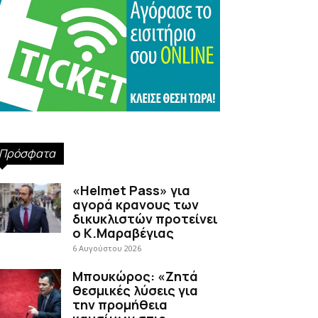
Πρόσφατα
«Helmet Pass» για
αγορά κρανους των
δικυκλιστών προτείνει
ο Κ.Μαραβέγιας
6 Αυγούστου 2026
Μπουκώρος: «Ζητά
θεσμικές λύσεις για
την προμήθεια