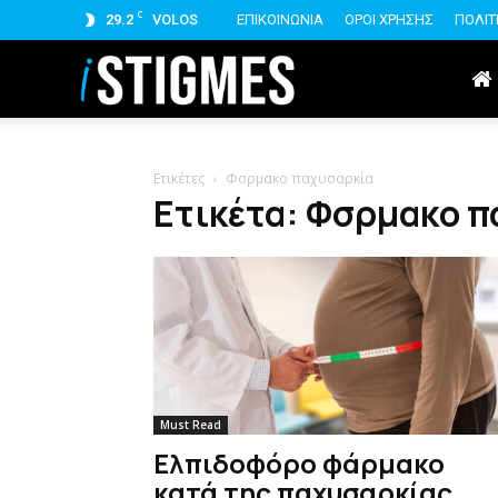
C
29.2
VOLOS
ΕΠΙΚΟΙΝΩΝΙΑ
ΟΡΟΙ ΧΡΗΣΗΣ
ΠΟΛΙΤ
istigmes
Ετικέτες
Φσρμακο παχυσαρκία
Ετικέτα: Φσρμακο 
Must Read
Ελπιδοφόρο φάρμακο
κατά της παχυσαρκίας