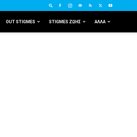
OUT STIGMES
STIGMES ΖΩΗΣ
ΑΛΛΑ