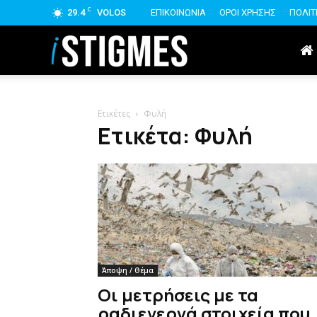
C
29.4
VOLOS
ΕΠΙΚΟΙΝΩΝΙΑ
ΟΡΟΙ ΧΡΗΣΗΣ
ΠΟΛΙΤ
istigmes
Ετικέτες
Φυλή
Ετικέτα: Φυλή
Άποψη / Θέμα
Οι μετρήσεις με τα
ραδιενεργά στοιχεία που