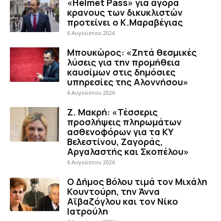
«Helmet Pass» για αγορά
κρανους των δικυκλιστών
προτείνει ο Κ.Μαραβέγιας
6 Αυγούστου 2026
Μπουκώρος: «Ζητά θεσμικές
λύσεις για την προμήθεια
καυσίμων στις δημόσιες
υπηρεσίες της Αλοννήσου»
6 Αυγούστου 2026
Ζ. Μακρή: «Τέσσερις
προσλήψεις πληρωμάτων
ασθενοφόρων για τα ΚΥ
Βελεστίνου, Ζαγοράς,
Αργαλαστής και Σκοπέλου»
6 Αυγούστου 2026
Ο Δήμος Βόλου τιμά τον Μιχάλη
Κουντούρη, την Άννα
Αϊβαζόγλου και τον Νίκο
Ιατρούλη