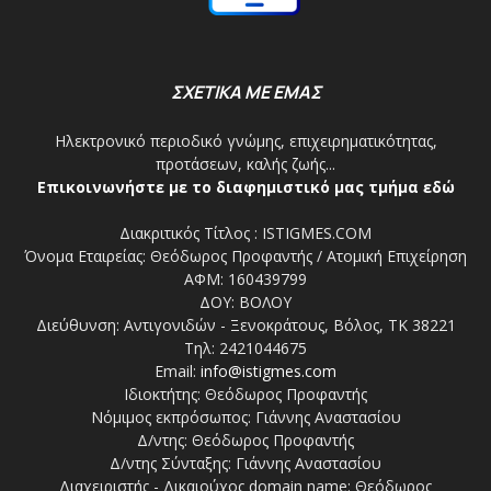
ΣΧΕΤΙΚΑ ΜΕ ΕΜΑΣ
Ηλεκτρονικό περιοδικό γνώμης, επιχειρηματικότητας,
προτάσεων, καλής ζωής...
Επικοινωνήστε με το διαφημιστικό μας τμήμα εδώ
Διακριτικός Τίτλος : ISTIGMES.COM
Όνομα Εταιρείας: Θεόδωρος Προφαντής / Ατομική Επιχείρηση
ΑΦΜ: 160439799
ΔΟΥ: ΒΟΛΟΥ
Διεύθυνση: Αντιγονιδών - Ξενοκράτους, Βόλος, ΤΚ 38221
Τηλ: 2421044675
Email:
info@istigmes.com
Ιδιοκτήτης: Θεόδωρος Προφαντής
Νόμιμος εκπρόσωπος: Γιάννης Αναστασίου
Δ/ντης: Θεόδωρος Προφαντής
Δ/ντης Σύνταξης: Γιάννης Αναστασίου
Διαχειριστής - Δικαιούχος domain name: Θεόδωρος