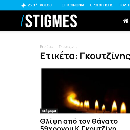
C
25.3
VOLOS
ΕΠΙΚΟΙΝΩΝΙΑ
ΟΡΟΙ ΧΡΗΣΗΣ
ΠΟΛΙΤ
istigmes
Ετικέτες
Γκουτζίνης
Ετικέτα: Γκουτζίνη
Διάφορα
Θλίψη από τον θάνατο
59χρονου Κ.Γκουτζίνη