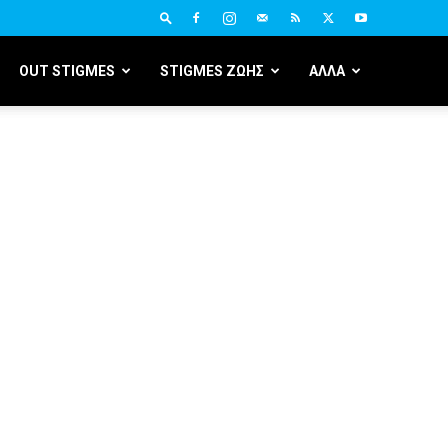
OUT STIGMES
STIGMES ΖΩΗΣ
ΑΛΛΑ