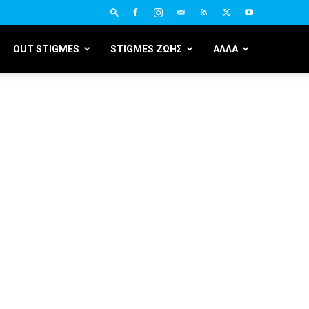
OUT STIGMES
STIGMES ΖΩΗΣ
ΑΛΛΑ