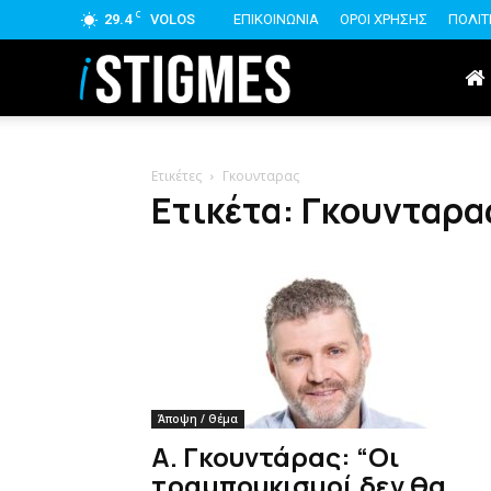
C
29.4
VOLOS
ΕΠΙΚΟΙΝΩΝΙΑ
ΟΡΟΙ ΧΡΗΣΗΣ
ΠΟΛΙΤ
istigmes
Ετικέτες
Γκουνταρας
Ετικέτα: Γκουνταρα
Άποψη / Θέμα
Α. Γκουντάρας: “Οι
τραμπουκισμοί δεν θα