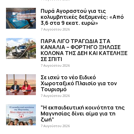
Πυρά Αγοραστού για τις
κολυμβητικές δεξαμενές: «Από
3,6 στα 9 εκατ. ευρώ»
7 Αυγούστου 2026
ΠΑΡΑ ΛΙΓΟ ΤΡΑΓΩΔΙΑ ΣΤΑ
ΚΑΝΑΛΙΑ – ΦΟΡΤΗΓΟ ΞΗΛΩΣΕ
ΚΟΛΟΝΑ ΤΗΣ ΔΕΗ ΚΑΙ ΚΑΤΕΛΗΞΕ
ΣΕ ΣΠΙΤΙ
7 Αυγούστου 2026
Σε ισχύ το νέο Ειδικό
Χωροταξικό Πλαισίο για τον
Τουρισμό
7 Αυγούστου 2026
”Η εκπαιδευτική κοινότητα της
Μαγνησίας δίνει αίμα για τη
ζωή”
7 Αυγούστου 2026