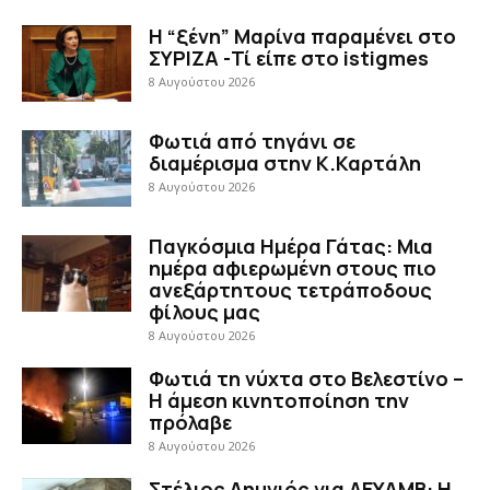
Η “ξένη” Μαρίνα παραμένει στο
ΣΥΡΙΖΑ -Τί είπε στο istigmes
8 Αυγούστου 2026
Φωτιά από τηγάνι σε
διαμέρισμα στην Κ.Καρτάλη
8 Αυγούστου 2026
Παγκόσμια Ημέρα Γάτας: Μια
ημέρα αφιερωμένη στους πιο
ανεξάρτητους τετράποδους
φίλους μας
8 Αυγούστου 2026
Φωτιά τη νύχτα στο Βελεστίνο –
Η άμεση κινητοποίηση την
πρόλαβε
8 Αυγούστου 2026
Στέλιος Λημνιός για ΔΕΥΑΜΒ: Η