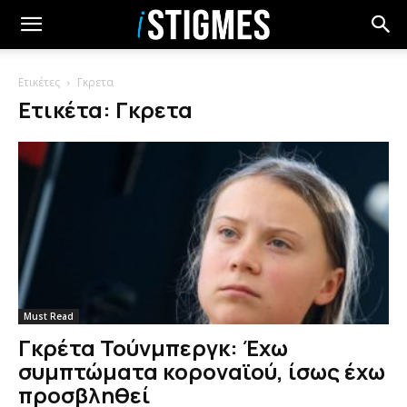
Ετικέτες
Γκρετα
Ετικέτα: Γκρετα
Must Read
Γκρέτα Τούνμπεργκ: Έχω
συμπτώματα κοροναϊού, ίσως έχω
προσβληθεί