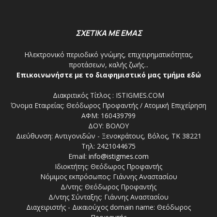
ΣΧΕΤΙΚΑ ΜΕ ΕΜΑΣ
Ηλεκτρονικό περιοδικό γνώμης, επιχειρηματικότητας,
προτάσεων, καλής ζωής...
Επικοινωνήστε με το διαφημιστικό μας τμήμα εδώ
Διακριτικός Τίτλος : ISTIGMES.COM
Όνομα Εταιρείας: Θεόδωρος Προφαντής / Ατομική Επιχείρηση
ΑΦΜ: 160439799
ΔΟΥ: ΒΟΛΟΥ
Διεύθυνση: Αντιγονιδών - Ξενοκράτους, Βόλος, ΤΚ 38221
Τηλ: 2421044675
Email:
info@istigmes.com
Ιδιοκτήτης: Θεόδωρος Προφαντής
Νόμιμος εκπρόσωπος: Γιάννης Αναστασίου
Δ/ντης: Θεόδωρος Προφαντής
Δ/ντης Σύνταξης: Γιάννης Αναστασίου
Διαχειριστής - Δικαιούχος domain name: Θεόδωρος