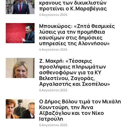
κρανους των δικυκλιστών
προτείνει ο Κ.Μαραβέγιας
6 Αυγούστου 2026
Μπουκώρος: «Ζητά θεσμικές
λύσεις για την προμήθεια
καυσίμων στις δημόσιες
υπηρεσίες της Αλοννήσου»
6 Αυγούστου 2026
Ζ. Μακρή: «Τέσσερις
προσλήψεις πληρωμάτων
ασθενοφόρων για τα ΚΥ
Βελεστίνου, Ζαγοράς,
Αργαλαστής και Σκοπέλου»
6 Αυγούστου 2026
Ο Δήμος Βόλου τιμά τον Μιχάλη
Κουντούρη, την Άννα
Αϊβαζόγλου και τον Νίκο
Ιατρούλη
6 Αυγούστου 2026