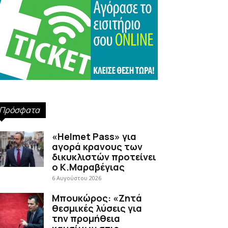
Πρόσφατα
«Helmet Pass» για
αγορά κρανους των
δικυκλιστών προτείνει
ο Κ.Μαραβέγιας
6 Αυγούστου 2026
Μπουκώρος: «Ζητά
θεσμικές λύσεις για
την προμήθεια