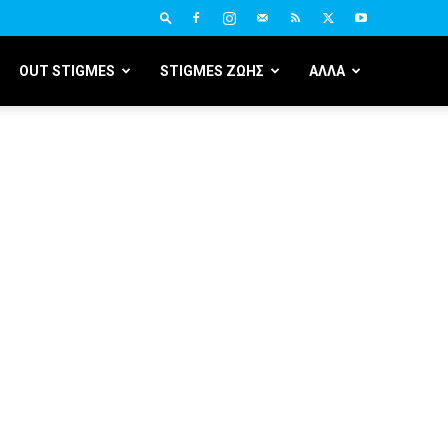
OUT STIGMES
STIGMES ΖΩΗΣ
ΑΛΛΑ