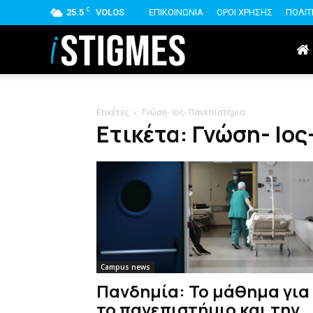
C
25.5
VOLOS
ΕΠΙΚΟΙΝΩΝΙΑ
ΟΡΟΙ ΧΡΗΣΗΣ
ΠΟΛΙΤ
istigmes
Ετικέτες
Γνώση- Ιος- Πανεπιστήμια
Ετικέτα: Γνώση- Ιο
Campus news
Πανδημία: Το μάθημα για
το πανεπιστήμιο και την