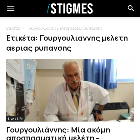
Ετικέτες
Γουργουλιαννης μελετη αεριας ρυπανσης
Ετικέτα: Γουργουλιαννης μελετη
αεριας ρυπανσης
Live / Life
Γουργουλιάννης: Μία ακόμη
αποσπασματική μελέτη –