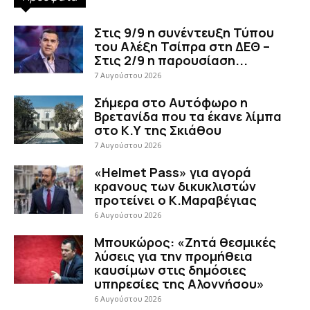
Στις 9/9 η συνέντευξη Τύπου
του Αλέξη Τσίπρα στη ΔΕΘ –
Στις 2/9 η παρουσίαση...
7 Αυγούστου 2026
Σήμερα στο Αυτόφωρο η
Βρετανίδα που τα έκανε λίμπα
στο Κ.Υ της Σκιάθου
7 Αυγούστου 2026
«Helmet Pass» για αγορά
κρανους των δικυκλιστών
προτείνει ο Κ.Μαραβέγιας
6 Αυγούστου 2026
Μπουκώρος: «Ζητά θεσμικές
λύσεις για την προμήθεια
καυσίμων στις δημόσιες
υπηρεσίες της Αλοννήσου»
6 Αυγούστου 2026