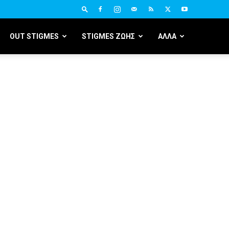
OUT STIGMES
STIGMES ΖΩΗΣ
ΑΛΛΑ