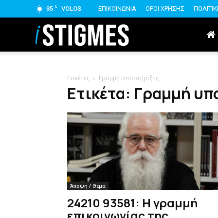
C
35
VOLOS
ΕΠΙΚΟΙΝΩΝΙΑ
ΟΡΟΙ ΧΡΗΣΗΣ
ΠΟΛΙΤΙ
istigmes
Ετικέτες
Γραμμή υποστήριξης
Ετικέτα: Γραμμή υπ
Άποψη / Θέμα
24210 93581: Η γραμμή
επικοινωνίας της