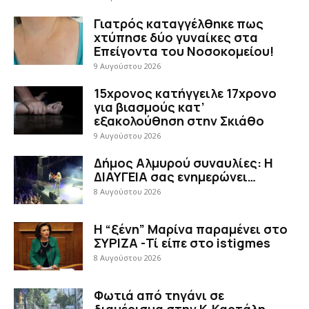
Γιατρός καταγγέλθηκε πως
χτύπησε δύο γυναίκες στα
Επείγοντα του Νοσοκομείου!
9 Αυγούστου 2026
15χρονος κατήγγειλε 17χρονο
για βιασμούς κατ’
εξακολούθηση στην Σκιάθο
9 Αυγούστου 2026
Δήμος Αλμυρού συναυλίες: Η
ΔΙΑΥΓΕΙΑ σας ενημερώνει…
8 Αυγούστου 2026
Η “ξένη” Μαρίνα παραμένει στο
ΣΥΡΙΖΑ -Τί είπε στο istigmes
8 Αυγούστου 2026
Φωτιά από τηγάνι σε
διαμέρισμα στην Κ.Καρτάλη