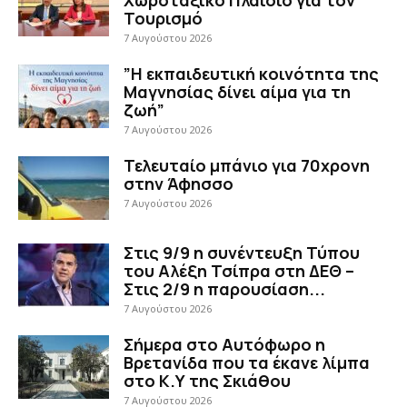
Τουρισμό
7 Αυγούστου 2026
”Η εκπαιδευτική κοινότητα της
Μαγνησίας δίνει αίμα για τη
ζωή”
7 Αυγούστου 2026
Τελευταίο μπάνιο για 70χρονη
στην Άφησσο
7 Αυγούστου 2026
Στις 9/9 η συνέντευξη Τύπου
του Αλέξη Τσίπρα στη ΔΕΘ –
Στις 2/9 η παρουσίαση...
7 Αυγούστου 2026
Σήμερα στο Αυτόφωρο η
Βρετανίδα που τα έκανε λίμπα
στο Κ.Υ της Σκιάθου
7 Αυγούστου 2026