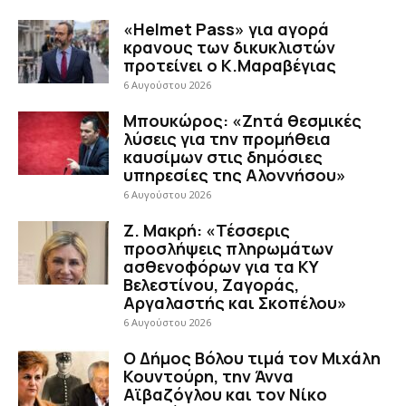
«Helmet Pass» για αγορά
κρανους των δικυκλιστών
προτείνει ο Κ.Μαραβέγιας
6 Αυγούστου 2026
Μπουκώρος: «Ζητά θεσμικές
λύσεις για την προμήθεια
καυσίμων στις δημόσιες
υπηρεσίες της Αλοννήσου»
6 Αυγούστου 2026
Ζ. Μακρή: «Τέσσερις
προσλήψεις πληρωμάτων
ασθενοφόρων για τα ΚΥ
Βελεστίνου, Ζαγοράς,
Αργαλαστής και Σκοπέλου»
6 Αυγούστου 2026
Ο Δήμος Βόλου τιμά τον Μιχάλη
Κουντούρη, την Άννα
Αϊβαζόγλου και τον Νίκο