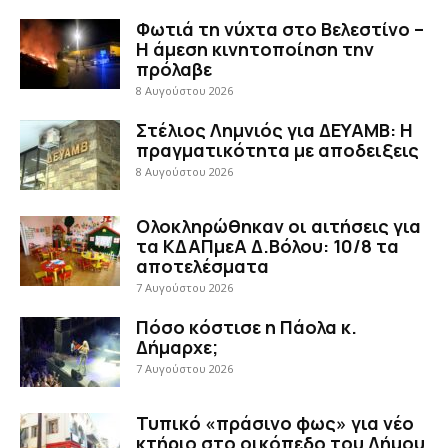
Φωτιά τη νύχτα στο Βελεστίνο –
Η άμεση κινητοποίηση την
πρόλαβε
8 Αυγούστου 2026
Στέλιος Λημνιός για ΔΕΥΑΜΒ: Η
πραγματικότητα με αποδειξεις
8 Αυγούστου 2026
Ολοκληρώθηκαν οι αιτήσεις για
τα ΚΔΑΠμεΑ Δ.Βόλου: 10/8 τα
αποτελέσματα
7 Αυγούστου 2026
Πόσο κόστισε η Πάολα κ.
Δήμαρχε;
7 Αυγούστου 2026
Τυπικό «πράσινο φως» για νέο
κτήριο στο οικόπεδο του Δήμου