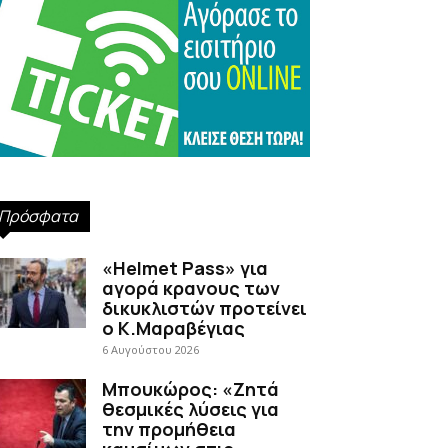
Πρόσφατα
«Helmet Pass» για
αγορά κρανους των
δικυκλιστών προτείνει
ο Κ.Μαραβέγιας
6 Αυγούστου 2026
Μπουκώρος: «Ζητά
θεσμικές λύσεις για
την προμήθεια