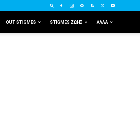
OUT STIGMES
STIGMES ΖΩΗΣ
ΑΛΛΑ