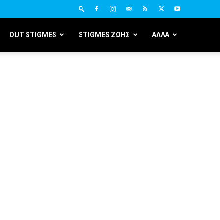
OUT STIGMES
STIGMES ΖΩΗΣ
ΑΛΛΑ