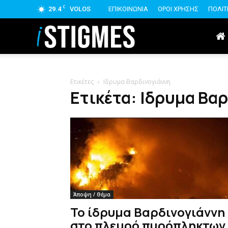
C
29.4
VOLOS
ΕΠΙΚΟΙΝΩΝΙΑ
ΟΡΟΙ ΧΡΗΣΗΣ
ΠΟΛΙΤ
istigmes
Ετικέτες
Ιδρυμα Βαρδινογιάννη
Ετικέτα: Ιδρυμα Βα
Άποψη / Θέμα
Το ίδρυμα Βαρδινογιάννη
στο πλευρό πυρόπληκτων