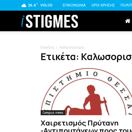
C
26.4
VOLOS
ΕΠΙΚΟΙΝΩΝΙΑ
ΟΡΟΙ ΧΡΗΣΗΣ
ΠΟΛΙΤ
istigmes
Ετικέτες
Καλωσορισμα
Ετικέτα: Καλωσορι
Campus news
Χαιρετισμός Πρύτανη
-Αντιπρυτάνεων προς του