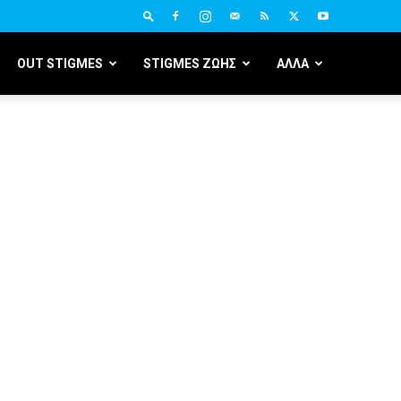
OUT STIGMES
STIGMES ΖΩΗΣ
ΑΛΛΑ