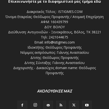
Επικοινωνήστε με το διαφημιστικό μας τμήμα εδώ
Διακριτικός Τίτλος : ISTIGMES.COM
Όνομα Εταιρείας: Θεόδωρος Προφαντής / Ατομική Επιχείρηση
ΑΦΜ: 160439799
ΔΟΥ: ΒΟΛΟΥ
Διεύθυνση: Αντιγονιδών - Ξενοκράτους, Βόλος, ΤΚ 38221
Τηλ: 2421044675
Email:
info@istigmes.com
Ιδιοκτήτης: Θεόδωρος Προφαντής
Νόμιμος εκπρόσωπος: Γιάννης Αναστασίου
Δ/ντης: Θεόδωρος Προφαντής
Δ/ντης Σύνταξης: Γιάννης Αναστασίου
Διαχειριστής - Δικαιούχος domain name: Θεόδωρος
Προφαντής
ΑΚΟΛΟΥΘΗΣΕ ΜΑΣ