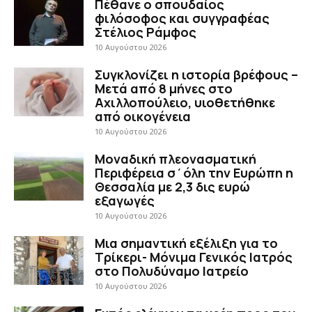
Πέθανε ο σπουδαίος
φιλόσοφος και συγγραφέας
Στέλιος Ράμφος
10 Αυγούστου 2026
Συγκλονίζει η ιστορία βρέφους –
Μετά από 8 μήνες στο
Αχιλλοπούλειο, υιοθετήθηκε
από οικογένεια
10 Αυγούστου 2026
Μοναδική πλεονασματική
Περιφέρεια σ΄όλη την Ευρώπη η
Θεσσαλία με 2,3 δις ευρώ
εξαγωγές
10 Αυγούστου 2026
Μια σημαντική εξέλιξη για το
Τρίκερι- Μόνιμα Γενικός Ιατρός
στο Πολυδύναμο Ιατρείο
10 Αυγούστου 2026