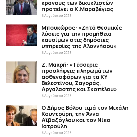
κρανους των δικυκλιστών
προτείνει ο Κ.Μαραβέγιας
6 Αυγούστου 2026
Μπουκώρος: «Ζητά θεσμικές
λύσεις για την προμήθεια
καυσίμων στις δημόσιες
υπηρεσίες της Αλοννήσου»
6 Αυγούστου 2026
Ζ. Μακρή: «Τέσσερις
προσλήψεις πληρωμάτων
ασθενοφόρων για τα ΚΥ
Βελεστίνου, Ζαγοράς,
Αργαλαστής και Σκοπέλου»
6 Αυγούστου 2026
Ο Δήμος Βόλου τιμά τον Μιχάλη
Κουντούρη, την Άννα
Αϊβαζόγλου και τον Νίκο
Ιατρούλη
6 Αυγούστου 2026