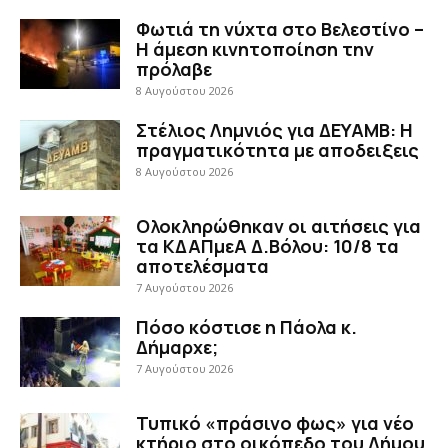
Φωτιά τη νύχτα στο Βελεστίνο –
Η άμεση κινητοποίηση την
πρόλαβε
8 Αυγούστου 2026
Στέλιος Λημνιός για ΔΕΥΑΜΒ: Η
πραγματικότητα με αποδειξεις
8 Αυγούστου 2026
Ολοκληρώθηκαν οι αιτήσεις για
τα ΚΔΑΠμεΑ Δ.Βόλου: 10/8 τα
αποτελέσματα
7 Αυγούστου 2026
Πόσο κόστισε η Πάολα κ.
Δήμαρχε;
7 Αυγούστου 2026
Τυπικό «πράσινο φως» για νέο
κτήριο στο οικόπεδο του Δήμου