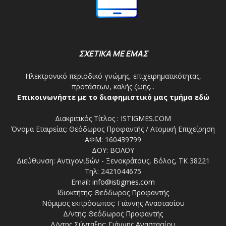
ΣΧΕΤΙΚΑ ΜΕ ΕΜΑΣ
Ηλεκτρονικό περιοδικό γνώμης, επιχειρηματικότητας,
προτάσεων, καλής ζωής...
Επικοινωνήστε με το διαφημιστικό μας τμήμα εδώ
Διακριτικός Τίτλος : ISTIGMES.COM
Όνομα Εταιρείας: Θεόδωρος Προφαντής / Ατομική Επιχείρηση
ΑΦΜ: 160439799
ΔΟΥ: ΒΟΛΟΥ
Διεύθυνση: Αντιγονιδών - Ξενοκράτους, Βόλος, ΤΚ 38221
Τηλ: 2421044675
Email:
info@istigmes.com
Ιδιοκτήτης: Θεόδωρος Προφαντής
Νόμιμος εκπρόσωπος: Γιάννης Αναστασίου
Δ/ντης: Θεόδωρος Προφαντής
Δ/ντης Σύνταξης: Γιάννης Αναστασίου