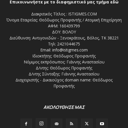
Επικοινωνήστε με το διαφημιστικό μας τμήμα εδώ
Διακριτικός Τίτλος : ISTIGMES.COM
Όνομα Εταιρείας: Θεόδωρος Προφαντής / Ατομική Επιχείρηση
ΑΦΜ: 160439799
ΔΟΥ: ΒΟΛΟΥ
Διεύθυνση: Αντιγονιδών - Ξενοκράτους, Βόλος, ΤΚ 38221
Τηλ: 2421044675
Email:
info@istigmes.com
Ιδιοκτήτης: Θεόδωρος Προφαντής
Νόμιμος εκπρόσωπος: Γιάννης Αναστασίου
Δ/ντης: Θεόδωρος Προφαντής
Δ/ντης Σύνταξης: Γιάννης Αναστασίου
Διαχειριστής - Δικαιούχος domain name: Θεόδωρος
Προφαντής
ΑΚΟΛΟΥΘΗΣΕ ΜΑΣ