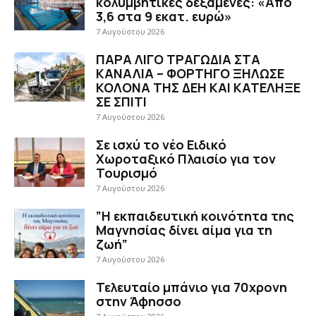
κολυμβητικές δεξαμενές: «Από
3,6 στα 9 εκατ. ευρώ»
7 Αυγούστου 2026
ΠΑΡΑ ΛΙΓΟ ΤΡΑΓΩΔΙΑ ΣΤΑ
ΚΑΝΑΛΙΑ – ΦΟΡΤΗΓΟ ΞΗΛΩΣΕ
ΚΟΛΟΝΑ ΤΗΣ ΔΕΗ ΚΑΙ ΚΑΤΕΛΗΞΕ
ΣΕ ΣΠΙΤΙ
7 Αυγούστου 2026
Σε ισχύ το νέο Ειδικό
Χωροταξικό Πλαισίο για τον
Τουρισμό
7 Αυγούστου 2026
”Η εκπαιδευτική κοινότητα της
Μαγνησίας δίνει αίμα για τη
ζωή”
7 Αυγούστου 2026
Τελευταίο μπάνιο για 70χρονη
στην Άφησσο