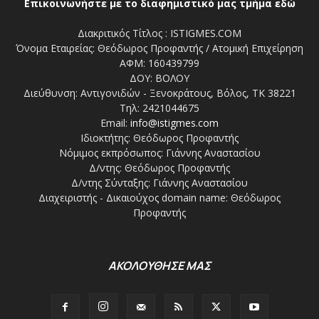
Επικοινωνήστε με το διαφημιστικό μας τμήμα εδώ
Διακριτικός Τίτλος : ISTIGMES.COM
Όνομα Εταιρείας: Θεόδωρος Προφαντής / Ατομική Επιχείρηση
ΑΦΜ: 160439799
ΔΟΥ: ΒΟΛΟΥ
Διεύθυνση: Αντιγονιδών - Ξενοκράτους, Βόλος, ΤΚ 38221
Τηλ: 2421044675
Email:
info@istigmes.com
Ιδιοκτήτης: Θεόδωρος Προφαντής
Νόμιμος εκπρόσωπος: Γιάννης Αναστασίου
Δ/ντης: Θεόδωρος Προφαντής
Δ/ντης Σύνταξης: Γιάννης Αναστασίου
Διαχειριστής - Δικαιούχος domain name: Θεόδωρος
Προφαντής
ΑΚΟΛΟΥΘΗΣΕ ΜΑΣ