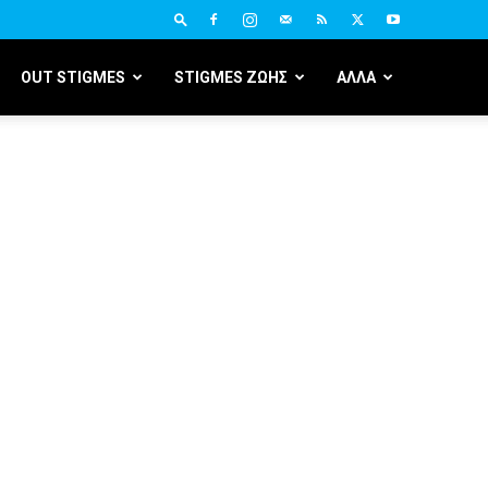
OUT STIGMES
STIGMES ΖΩΗΣ
ΑΛΛΑ