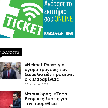
Πρόσφατα
«Helmet Pass» για
αγορά κρανους των
δικυκλιστών προτείνει
ο Κ.Μαραβέγιας
6 Αυγούστου 2026
Μπουκώρος: «Ζητά
θεσμικές λύσεις για
την προμήθεια