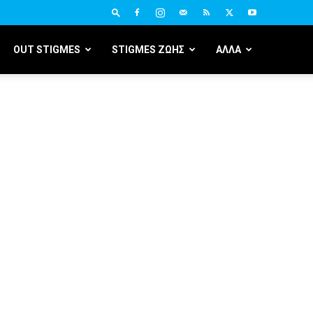
OUT STIGMES
STIGMES ΖΩΗΣ
ΑΛΛΑ