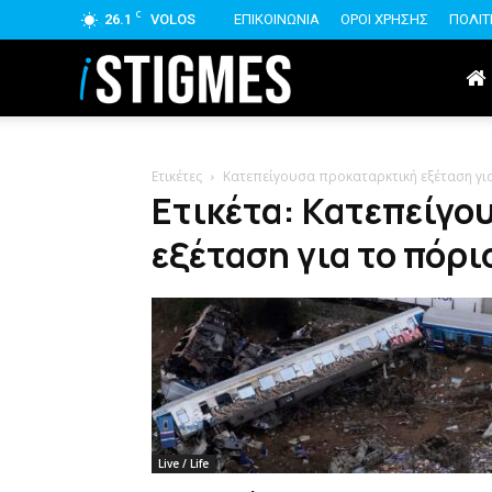
C
26.1
VOLOS
ΕΠΙΚΟΙΝΩΝΙΑ
ΟΡΟΙ ΧΡΗΣΗΣ
ΠΟΛΙΤ
istigmes
Ετικέτες
Κατεπείγουσα προκαταρκτική εξέταση γ
Ετικέτα: Κατεπείγο
εξέταση για το πό
Live / Life