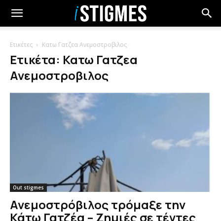
Ετικέτες
Κατω Γατζεα Ανεμοστροβιλος
Ετικέτα: Κατω Γατζεα
Ανεμοστροβιλος
Out stigmes
Ανεμοστρόβιλος τρόμαξε την
Κάτω Γατζέα – Ζημιές σε τέντες