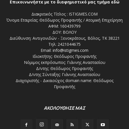
Επικοινωνήστε με το διαφημιστικό μας τμήμα εδώ
Διακριτικός Τίτλος : ISTIGMES.COM
Όνομα Εταιρείας: Θεόδωρος Προφαντής / Ατομική Επιχείρηση
ΑΦΜ: 160439799
ΔΟΥ: ΒΟΛΟΥ
Διεύθυνση: Αντιγονιδών - Ξενοκράτους, Βόλος, ΤΚ 38221
Τηλ: 2421044675
Email:
info@istigmes.com
Ιδιοκτήτης: Θεόδωρος Προφαντής
Νόμιμος εκπρόσωπος: Γιάννης Αναστασίου
Δ/ντης: Θεόδωρος Προφαντής
Δ/ντης Σύνταξης: Γιάννης Αναστασίου
Διαχειριστής - Δικαιούχος domain name: Θεόδωρος
Προφαντής
ΑΚΟΛΟΥΘΗΣΕ ΜΑΣ