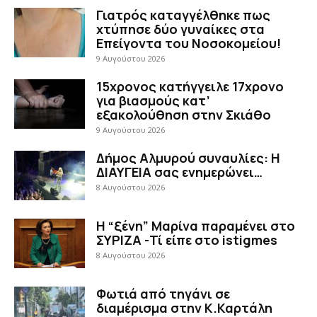
Γιατρός καταγγέλθηκε πως
χτύπησε δύο γυναίκες στα
Επείγοντα του Νοσοκομείου!
9 Αυγούστου 2026
15χρονος κατήγγειλε 17χρονο
για βιασμούς κατ’
εξακολούθηση στην Σκιάθο
9 Αυγούστου 2026
Δήμος Αλμυρού συναυλίες: Η
ΔΙΑΥΓΕΙΑ σας ενημερώνει…
8 Αυγούστου 2026
Η “ξένη” Μαρίνα παραμένει στο
ΣΥΡΙΖΑ -Τί είπε στο istigmes
8 Αυγούστου 2026
Φωτιά από τηγάνι σε
διαμέρισμα στην Κ.Καρτάλη