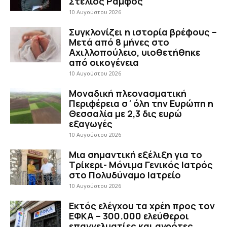
Στέλιος Ράμφος
10 Αυγούστου 2026
Συγκλονίζει η ιστορία βρέφους –
Μετά από 8 μήνες στο
Αχιλλοπούλειο, υιοθετήθηκε
από οικογένεια
10 Αυγούστου 2026
Μοναδική πλεονασματική
Περιφέρεια σ΄όλη την Ευρώπη η
Θεσσαλία με 2,3 δις ευρώ
εξαγωγές
10 Αυγούστου 2026
Μια σημαντική εξέλιξη για το
Τρίκερι- Μόνιμα Γενικός Ιατρός
στο Πολυδύναμο Ιατρείο
10 Αυγούστου 2026
Εκτός ελέγχου τα χρέη προς τον
ΕΦΚΑ – 300.000 ελεύθεροι
επαγγελματίες και αγρότες