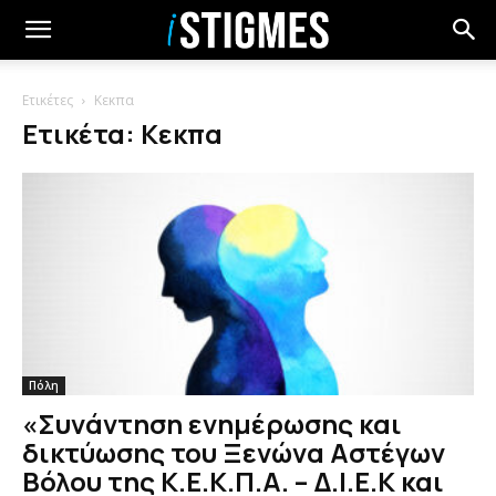
Ετικέτες
Κεκπα
Ετικέτα: Κεκπα
Πόλη
«Συνάντηση ενημέρωσης και
δικτύωσης του Ξενώνα Αστέγων
Βόλου της Κ.Ε.Κ.Π.Α. – Δ.Ι.Ε.Κ και