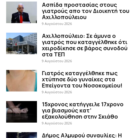
Ασπίδα προστασίας στους
γιατρούς απο τον Διοικητή του
Αχιλλοπούλειου
9 Αυγούστου 2026
Αχιλλοπούλειο: Σε άμυνα ο
γιατρός που καταγγέλθηκε ότι
χειροδίκησε σε βάρος συνοδού
στα ΤΕΠ
9 Αυγούστου 2026
Γιατρός καταγγέλθηκε πως
χτύπησε δύο γυναίκες στα
Επείγοντα του Νοσοκομείου!
9 Αυγούστου 2026
15χρονος κατήγγειλε 17χρονο
για βιασμούς κατ’
εξακολούθηση στην Σκιάθο
9 Αυγούστου 2026
Δήμος Αλμυρού συναυλίες: Η