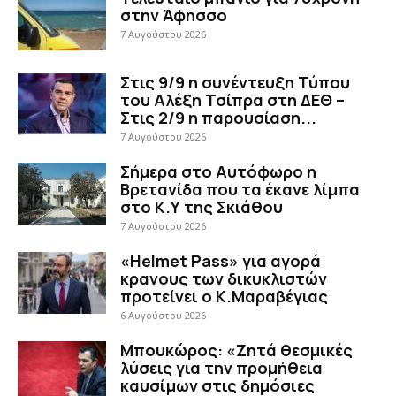
στην Άφησσο
7 Αυγούστου 2026
Στις 9/9 η συνέντευξη Τύπου
του Αλέξη Τσίπρα στη ΔΕΘ –
Στις 2/9 η παρουσίαση...
7 Αυγούστου 2026
Σήμερα στο Αυτόφωρο η
Βρετανίδα που τα έκανε λίμπα
στο Κ.Υ της Σκιάθου
7 Αυγούστου 2026
«Helmet Pass» για αγορά
κρανους των δικυκλιστών
προτείνει ο Κ.Μαραβέγιας
6 Αυγούστου 2026
Μπουκώρος: «Ζητά θεσμικές
λύσεις για την προμήθεια
καυσίμων στις δημόσιες