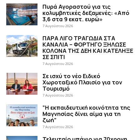
Πυρά Αγοραστού για τις
κολυμβητικές δεξαμενές: «Από
3,6 στα 9 εκατ. ευρώ»
7 Αυγούστου 2026
ΠΑΡΑ ΛΙΓΟ ΤΡΑΓΩΔΙΑ ΣΤΑ
ΚΑΝΑΛΙΑ – ΦΟΡΤΗΓΟ ΞΗΛΩΣΕ
ΚΟΛΟΝΑ ΤΗΣ ΔΕΗ ΚΑΙ ΚΑΤΕΛΗΞΕ
ΣΕ ΣΠΙΤΙ
7 Αυγούστου 2026
Σε ισχύ το νέο Ειδικό
Χωροταξικό Πλαισίο για τον
Τουρισμό
7 Αυγούστου 2026
”Η εκπαιδευτική κοινότητα της
Μαγνησίας δίνει αίμα για τη
ζωή”
7 Αυγούστου 2026
Τελευταίο μπάνιο για 70χρονη