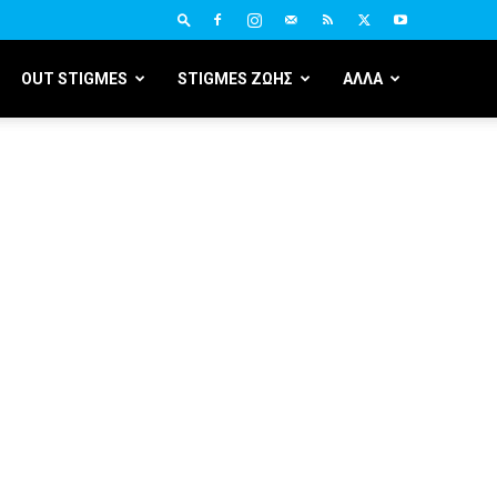
OUT STIGMES
STIGMES ΖΩΗΣ
ΑΛΛΑ