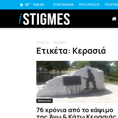
C
35
VOLOS
ΕΠΙΚΟΙΝΩΝΙΑ
ΟΡΟΙ ΧΡΗΣΗΣ
ΠΟΛΙΤΙ
istigmes
Ετικέτες
Κερασιά
Ετικέτα: Κερασιά
Memories
76 χρόνια από το κάψιμο
της Άνω & Κάτω Κερασιάς