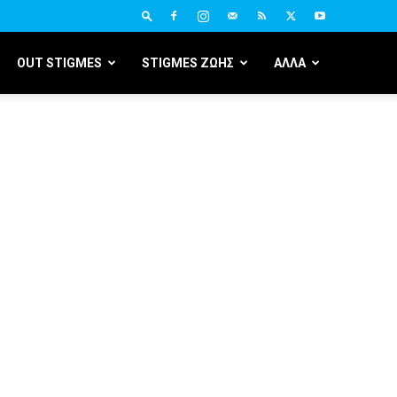
OUT STIGMES
STIGMES ΖΩΗΣ
ΑΛΛΑ