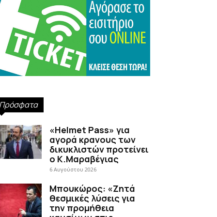
Πρόσφατα
«Helmet Pass» για
αγορά κρανους των
δικυκλιστών προτείνει
ο Κ.Μαραβέγιας
6 Αυγούστου 2026
Μπουκώρος: «Ζητά
θεσμικές λύσεις για
την προμήθεια