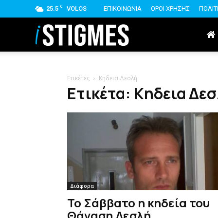
C
25.5
VOLOS
ΕΠΙΚΟΙΝΩΝΙΑ
ΟΡΟΙ ΧΡΗΣΗΣ
ΠΟΛΙΤ
istigmes
Ετικέτες
Κηδεια Δεσλή
Ετικέτα: Κηδεια Δε
Διάφορα
Το Σάββατο η κηδεία του
Θάναση Δεσλή