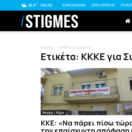
C
25.9
VOLOS
ΕΠΙΚΟΙΝΩΝΙΑ
ΟΡΟΙ ΧΡΗΣΗΣ
ΠΟΛΙΤ
istigmes
Ετικέτες
ΚΚΚΕ για Συναυλία
Ετικέτα: ΚΚΚΕ για 
Άποψη / Θέμα
ΚΚΕ: «Να πάρει πίσω τώρ
την επαίσχυντη απόφαση 