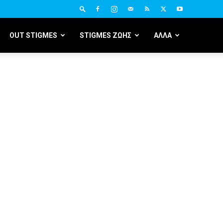
OUT STIGMES
STIGMES ΖΩΗΣ
ΑΛΛΑ